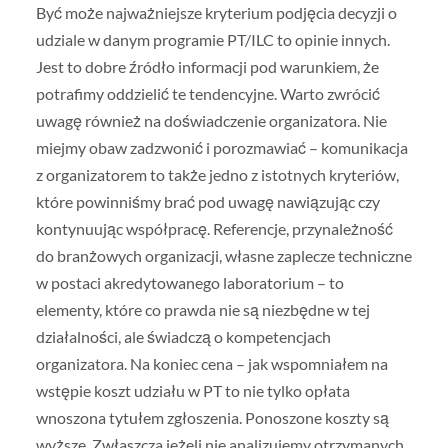
Być może najważniejsze kryterium podjęcia decyzji o
udziale w danym programie PT/ILC to opinie innych.
Jest to dobre źródło informacji pod warunkiem, że
potrafimy oddzielić te tendencyjne. Warto zwrócić
uwagę również na doświadczenie organizatora. Nie
miejmy obaw zadzwonić i porozmawiać – komunikacja
z organizatorem to także jedno z istotnych kryteriów,
które powinniśmy brać pod uwagę nawiązując czy
kontynuując współpracę. Referencje, przynależność
do branżowych organizacji, własne zaplecze techniczne
w postaci akredytowanego laboratorium – to
elementy, które co prawda nie są niezbędne w tej
działalności, ale świadczą o kompetencjach
organizatora. Na koniec cena – jak wspomniałem na
wstępie koszt udziału w PT to nie tylko opłata
wnoszona tytułem zgłoszenia. Ponoszone koszty są
wyższe. Zwłaszcza jeżeli nie analizujemy otrzymanych