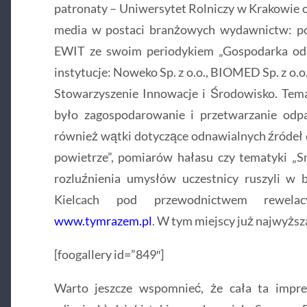
patronaty – Uniwersytet Rolniczy w Krakowie o
media w postaci branżowych wydawnictw: po
EWIT ze swoim periodykiem „Gospodarka odp
instytucje: Noweko Sp. z o.o., BIOMED Sp. z o.o.
Stowarzyszenie Innowacje i Środowisko. Tem
było zagospodarowanie i przetwarzanie odp
również wątki dotyczące odnawialnych źródeł 
powietrze”, pomiarów hałasu czy tematyki „S
rozluźnienia umysłów uczestnicy ruszyli w
Kielcach pod przewodnictwem rewelac
www.tymrazem.pl
. W tym miejscy już najwyższa
[foogallery id=”849″]
Warto jeszcze wspomnieć, że cała ta impre