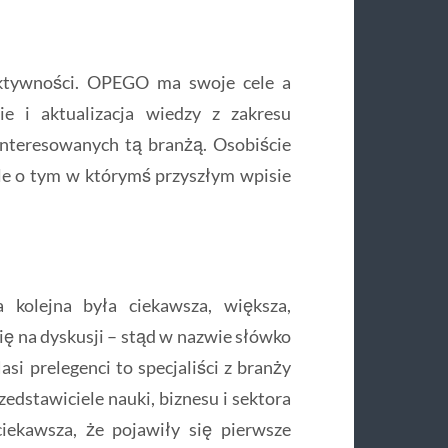
 aktywności. OPEGO ma swoje cele a
 i aktualizacja wiedzy z zakresu
interesowanych tą branżą. Osobiście
e o tym w którymś przyszłym wpisie
a kolejna była ciekawsza, większa,
ę na dyskusji – stąd w nazwie słówko
si prelegenci to specjaliści z branży
edstawiciele nauki, biznesu i sektora
ciekawsza, że pojawiły się pierwsze