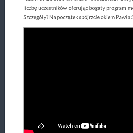
liczbę uczestników oferując bogaty program me
Szczegóły? Na początek spójrzcie okiem Pawła 