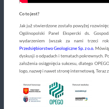
Co to jest?
Jak już stwierdzone zostało powyżej rozwinię
Ogólnopolski Panel Ekspercki ds. Gospod
wydarzeniem (wszak za nami trzeci ro
Przedsiębiorstwo Geologiczne Sp. z o.o.
Mówiąc 
dyskusji o odpadach i tematach pokrewnych. P
założenia osiągnięcia sukcesu, dlatego OPEGO
logo, nazwę i nawet stronę internetową. Teraz 