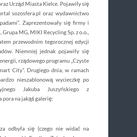
raz Urząd Miasta Kielce. Pojawiły się
rtal sozosfera.pl oraz wydawnictwo
adami”. Zaprezentowały się firmy i
, Grupa MG, MIKI Recycling Sp. z o.o.,
atem przewodnim tegorocznej edycji
adów. Niemniej jednak pojawiły się
energii, rządowego programu „Czyste
mart City”. Drugiego dnia, w ramach
 bardzo nieszablonową wycieczkę po
yjnego Jakuba Juszyńskiego z
 pora na jakąś galerię:
za odbyła się (czego nie widać na