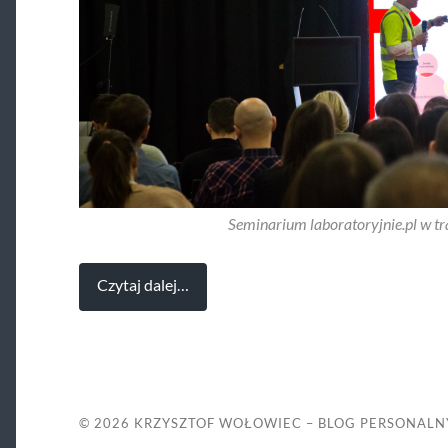
Seminarium laboratoryjnie.pl w t
Czytaj dalej…
© 2026
KRZYSZTOF WOŁOWIEC – BLOG PERSONALN