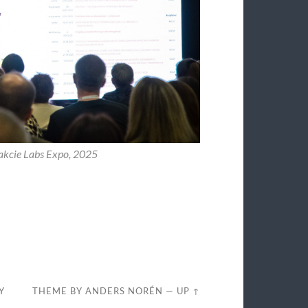
rakcie Labs Expo, 2025
Y
THEME BY
ANDERS NORÉN
—
UP ↑