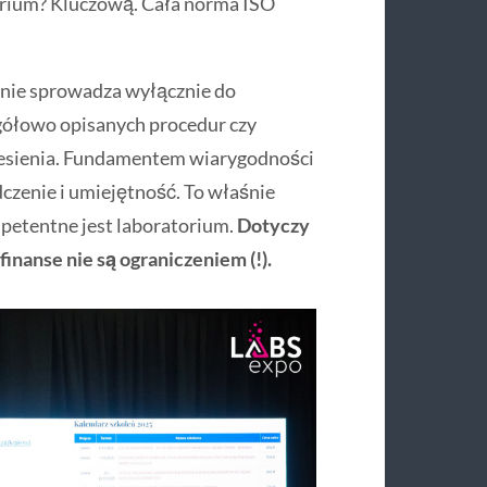
orium? Kluczową. Cała norma ISO
ie sprowadza wyłącznie do
gółowo opisanych procedur czy
esienia. Fundamentem wiarygodności
dczenie i umiejętność. To właśnie
petentne jest laboratorium.
Dotyczy
finanse nie są ograniczeniem (!).