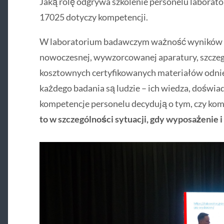
Jaką rolę odgrywa szkolenie personelu laborat
17025 dotyczy kompetencji.
W laboratorium badawczym ważność wyników n
nowoczesnej, wywzorcowanej aparatury, szcze
kosztownych certyfikowanych materiałów odni
każdego badania są ludzie – ich wiedza, doświa
kompetencje personelu decydują o tym, czy kom
to w szczególności sytuacji, gdy wyposażenie i 