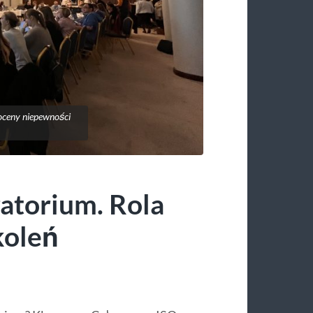
 oceny niepewności
atorium. Rola
koleń